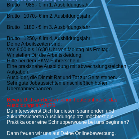
Brutto 985,- € im 1. Ausbildungsjahr
Brutto 1070,- € im 2. Ausbildungsjahr
Brutto 1180,- € im 3. Ausbildungsjahr
Brutto 1250,- € im 4. Ausbildungsjahr
Deine Arbeitszeiten sind:
Von 8:00 bis 16:30 Uhr von Montag bis Freitag.
Wir stellen Dir die Arbeitskleidung.
Hilfe bei dem PKW-Führerschein.
Eine praxisnahe Ausbildung mit abwechslungsreichen
Aufgaben.
Ausbilder, die Dir mit Rat und Tat zur Seite stehen.
Sehr gute Jobaussichten einschließlich hoher
Übernahmechancen.
Bewirb Dich am besten schon heute online für das
Ausbildungsjahr 2026:
Du interessierst Dich für diesen spannenden und
zukunftssicheren Ausbildungsplatz, möchtest ein
Praktika oder eine Schnupperwoche bei uns beginnen?
Dann freuen wir uns auf Deine Onlinebewerbung.