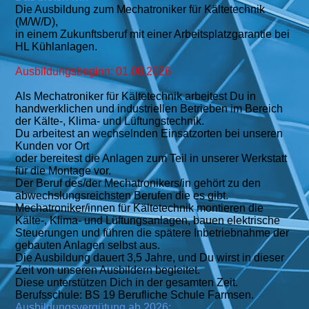
Die Ausbildung zum Mechatroniker für Kältetechnik
(M/W/D),
in einem Zukunftsberuf mit einer Arbeitsplatzgarantie bei
HL Kühlanlagen.
Ausbildungsbeginn: 01.08.2026
Als Mechatroniker für Kältetechnik arbeitest Du in
handwerklichen und industriellen Betrieben im Bereich
der Kälte-, Klima- und Lüftungstechnik.
Du arbeitest an wechselnden Einsatzorten bei unseren
Kunden vor Ort
oder bereitest die Anlagen zum Teil in unserer Werkstatt
für die Montage vor.
Der Beruf des/der Mechatronikers/in gehört zu den
abwechslungsreichsten Berufen die es gibt.
Mechatroniker/innen für Kältetechnik montieren die
Kälte-, Klima- und Lüftungsanlagen, bauen elektrische
Steuerungen und führen die spätere Inbetriebnahme der
gebauten Anlagen selbst aus.
Die Ausbildung dauert 3,5 Jahre, und Du wirst in dieser
Zeit von unseren Ausbildern begleitet.
Diese unterstützen Dich in der gesamten Zeit.
Berufsschule: BS 19 Berufliche Schule Farmsen.
Ausbildungsvergütung ab 2026: