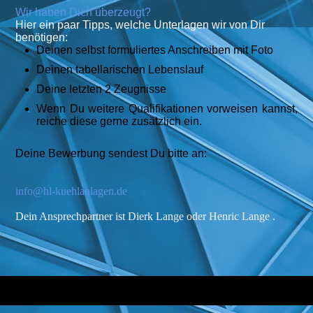
Wir haben Dich überzeugt?
Hier ein paar Tipps, welche Unterlagen wir von Dir
benötigen:
Deinen selbst formuliertes Anschreiben mit Foto
Deinen tabellarischen Lebenslauf
Deine letzten 2 Zeugnisse
Wenn Du weitere Qualifikationen vorweisen kannst,
reiche diese gerne zusätzlich ein.
Deine Bewerbung sendest Du bitte an:
info@hl-kuehlanlagen.de
Dein Ansprechpartner ist Dierk Lange oder Henric Lange .