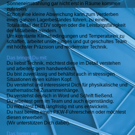
Sonneneinstrahlung gar nicht erst in Räume kommen
zulassen.
Schon eine kleine Abweichung kann zum Verderben
eines ganzen Lagerbestandes führen, zu einem
Totalausfall der EDV sorgen oder die Leistungsfähigkeit
der Mitarbeiter mindern.
Um konstante Klimabedingungen und Temperaturen zu
schaffen, arbeitet unser junges und gut geschultes Team
mit höchster Präzision und modernster Technik.
Das bringst Du mit:
Du liebst Technik, möchtest diese im Detail verstehen
und arbeitest gern handwerklich.
Du bist zuverlässig und behältst auch in stressigen
Situationen einen kühlen Kopf.
Du verstehst und interessierst Dich für physikalische und
mathematische Zusammenhänge.
Du verstehst deutsch in Word und Schrift fließend.
Du arbeitest gern im Team und auch eigenständig.
Du möchtest Dich langfristig mit uns entwickeln.
Du hast bereits einen PKW-Führerschein oder möchtest
diesen erwerben
(Wir unterstützen Dich dabei).
Das bieten wir: