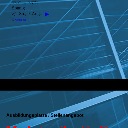
13°C – 33°C
Sonnig
◁
▶
So., 9. Aug..
©
wetter.net
Ausbildungsplätze / Stellenangebot