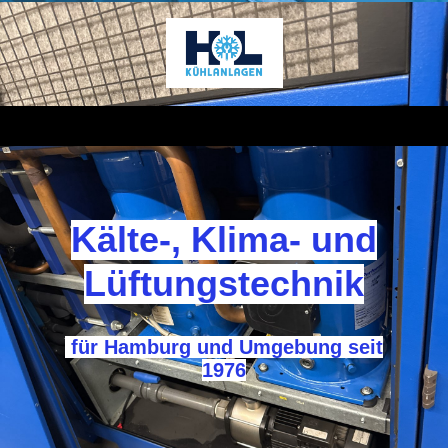
Kälte-, Klima- und
Lüftungstechnik
für Hamburg und Umgebung seit
1976