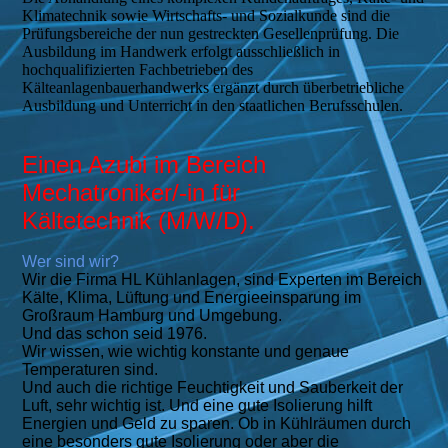
Klimatechnik sowie Wirtschafts- und Sozialkunde sind die
Prüfungsbereiche der nun gestreckten Gesellenprüfung. Die
Ausbildung im Handwerk erfolgt ausschließlich in
hochqualifizierten Fachbetrieben des
Kälteanlagenbauerhandwerks ergänzt durch überbetriebliche
Ausbildung und Unterricht in den staatlichen Berufsschulen.
Einen Azubi im Bereich
Mechatroniker/-in für
Kältetechnik
(M/W/D)
.
Wer sind wir?
Wir die Firma HL Kühlanlagen, sind Experten im Bereich
Kälte, Klima, Lüftung und Energieeinsparung im
Großraum Hamburg und Umgebung.
Und das schon seid 1976.
Wir wissen, wie wichtig konstante und genaue
Temperaturen sind.
Und auch die richtige Feuchtigkeit und Sauberkeit der
Luft, sehr wichtig ist. Und eine gute Isolierung hilft
Energien und Geld zu sparen. Ob in Kühlräumen durch
eine besonders gute Isolierung oder aber die