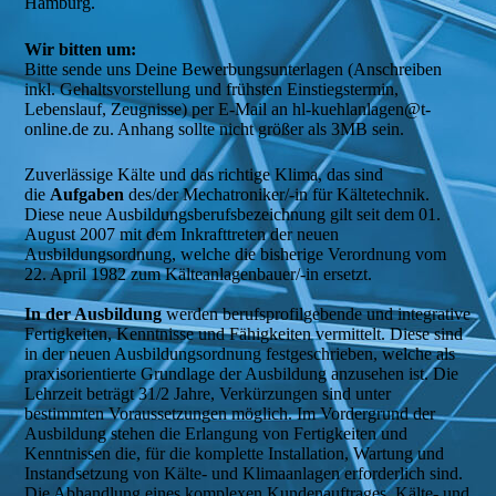
Hamburg.
Wir bitten um:
Bitte sende uns Deine Bewerbungsunterlagen (Anschreiben 
inkl. Gehaltsvorstellung und frühsten Einstiegstermin, 
Lebenslauf, Zeugnisse) per E-Mail an hl-kuehlanlagen@t-
online.de zu. Anhang sollte nicht größer als 3MB sein.
Zuverlässige Kälte und das richtige Klima, das sind
die
Aufgaben
des/der Mechatroniker/-in für Kältetechnik.
Diese neue Ausbildungsberufsbezeichnung gilt seit dem 01.
August 2007 mit dem Inkrafttreten der neuen
Ausbildungsordnung, welche die bisherige Verordnung vom
22. April 1982 zum Kälteanlagenbauer/-in ersetzt.
In der Ausbildung
werden berufsprofilgebende und integrative
Fertigkeiten, Kenntnisse und Fähigkeiten vermittelt. Diese sind
in der neuen Ausbildungsordnung festgeschrieben, welche als
praxisorientierte Grundlage der Ausbildung anzusehen ist. Die
Lehrzeit beträgt 3
1
/
2
Jahre, Verkürzungen sind unter
bestimmten Voraussetzungen möglich. Im Vordergrund der
Ausbildung stehen die Erlangung von Fertigkeiten und
Kenntnissen die, für die komplette Installation, Wartung und
Instandsetzung von Kälte- und Klimaanlagen erforderlich sind.
Die Abhandlung eines komplexen Kundenauftrages, Kälte- und