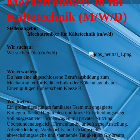
Mechatroniker/-in für
Kältetechnik (M/W/D)
Stellenangebot
Mechatroniker für Kältetechnik (m/w/d)
Wir suchen:
Wir suchen Dich (m/w/d)

Wir erwarten:
Du hast eine abgeschlossene Berufsausbildung zum 
Mechatroniker für Kältetechnik oder Kälteanlagenbauer.

Einen gültigen Führerschein Klasse B.
Wir bieten:
Ein großartiges junges familiäres Team mit engagierte 
Kollegen, flache Hierarchien und kurze Entscheidungswege, 
voll ausgestatteter Firmenwagen mit privater Nutzung, 
Überstundenausgleich, Firmenhandy, unbefristete Anstellung, 
Arbeitskleidung, Weihnachts- und Urlaubsgeld, 
abwechslungsreiche und spannende Tätigkeit im Großraum 