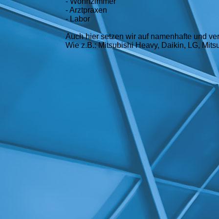
- Wohnzimmer
- Arztpraxen
- Labor
Auch hier setzen wir auf namenhafte und verl
Wie z.B.: Mitsubishi Heavy, Daikin, LG, Mitsub