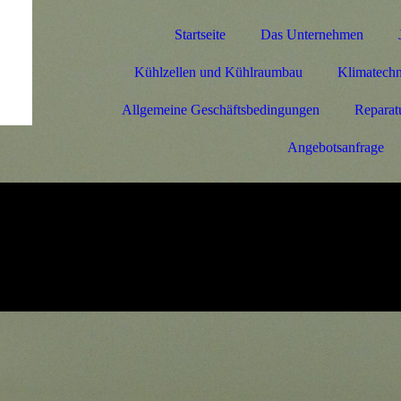
Startseite
Das Unternehmen
Kühlzellen und Kühlraumbau
Klimatechni
Allgemeine Geschäftsbedingungen
Reparat
Angebotsanfrage