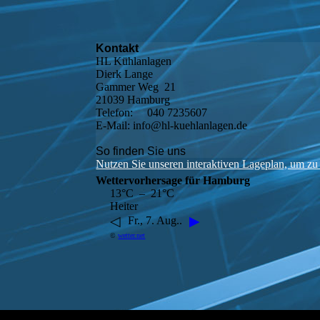
Kontakt
HL Kühlanlagen
Dierk Lange
Gammer Weg 21
21039 Hamburg
Telefon: 040 7235607
E-Mail: info@hl-kuehlanlagen.de
So finden Sie uns
Nutzen Sie unseren interaktiven La­ge­plan, um zu
Wettervorhersage für Hamburg
13°C – 21°C
Heiter
◁
▶
Fr., 7. Aug..
©
wetter.net