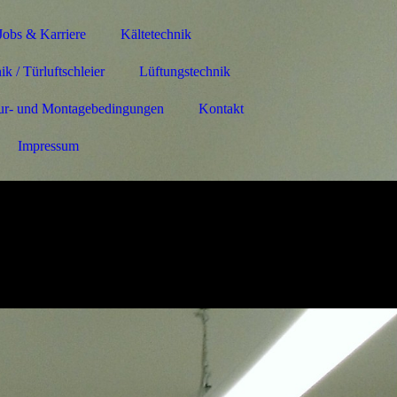
Jobs & Karriere
Kältetechnik
k / Türluftschleier
Lüftungstechnik
ur- und Montagebedingungen
Kontakt
Impressum