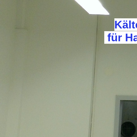
Kält
für H