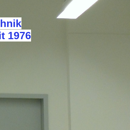
chnik
t 1976