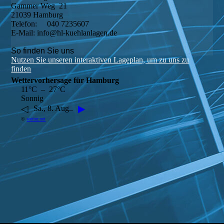
Gammer Weg 21
21039 Hamburg
Telefon: 040 7235607
E-Mail: info@hl-kuehlanlagen.de
So finden Sie uns
Nutzen Sie unseren interaktiven La­ge­plan, um zu uns zu
finden
Wettervorhersage für Hamburg
11°C – 27°C
Sonnig
◁
▶
Sa., 8. Aug..
©
wetter.net