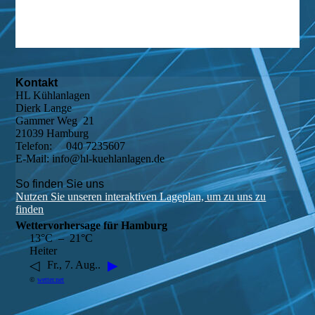
Kontakt
HL Kühlanlagen
Dierk Lange
Gammer Weg 21
21039 Hamburg
Telefon: 040 7235607
E-Mail: info@hl-kuehlanlagen.de
So finden Sie uns
Nutzen Sie unseren interaktiven La­ge­plan, um zu uns zu
finden
Wettervorhersage für Hamburg
13°C – 21°C
Heiter
◁
▶
Fr., 7. Aug..
©
wetter.net